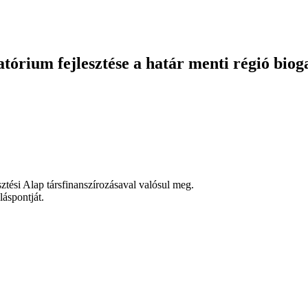
tórium fejlesztése a határ menti régió bi
ztési Alap társfinanszírozásaval valósul meg.
láspontját.